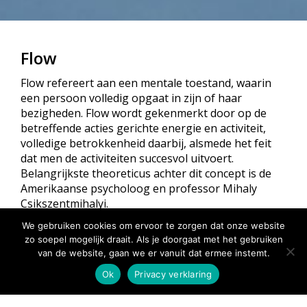
Flow
Flow refereert aan een mentale toestand, waarin
een persoon volledig opgaat in zijn of haar
bezigheden. Flow wordt gekenmerkt door op de
betreffende acties gerichte energie en activiteit,
volledige betrokkenheid daarbij, alsmede het feit
dat men de activiteiten succesvol uitvoert.
Belangrijkste theoreticus achter dit concept is de
Amerikaanse psycholoog en professor Mihaly
Csikszentmihalyi.
We gebruiken cookies om ervoor te zorgen dat onze website
Flow zorgt ervoor dat dingen makkelijk gaan in je
zo soepel mogelijk draait. Als je doorgaat met het gebruiken
leven en dat je volledig aanwezig bent in het
van de website, gaan we er vanuit dat ermee instemt.
moment en kunt genieten van de dingen waar je
Ok
Privacy verklaring
mee bezig bent. Je komt mensen tegen die je verder
helpen of er ontstaan situaties die je leven