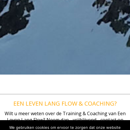
EEN LEVEN LANG FLOW & COACHING?
Wilt u meer weten over de Training & Coaching van Een
Leven Lang Flow? Neem dan - vrijblijvend - contact op
met Evert Heintz.
We gebruiken cookies om ervoor te zorgen dat onze website