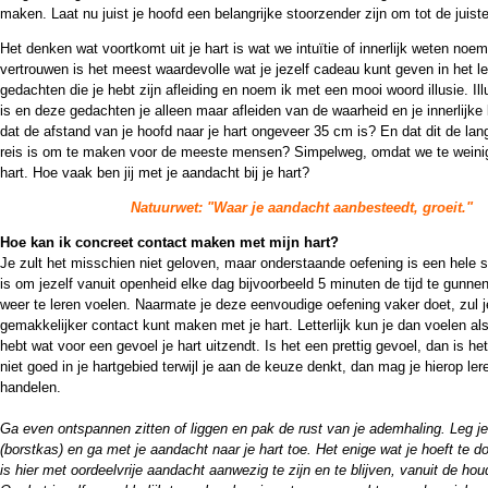
maken. Laat nu juist je hoofd een belangrijke stoorzender zijn om tot de juis
Het denken wat voortkomt uit je hart is wat we intuïtie of innerlijk weten noe
vertrouwen is het meest waardevolle wat je jezelf cadeau kunt geven in het l
gedachten die je hebt zijn afleiding en noem ik met een mooi woord illusie. Il
is en deze gedachten je alleen maar afleiden van de waarheid en je innerlijke 
dat de afstand van je hoofd naar je hart ongeveer 35 cm is? En dat dit de la
reis is om te maken voor de meeste mensen? Simpelweg, omdat we te weinig
hart. Hoe vaak ben jij met je aandacht bij je hart?
Natuurwet: "Waar je aandacht aanbesteedt, groeit."
Hoe kan ik concreet contact maken met mijn hart?
Je zult het misschien niet geloven, maar onderstaande oefening is een hele 
is om jezelf vanuit openheid elke dag bijvoorbeeld 5 minuten de tijd te gunnen
weer te leren voelen. Naarmate je deze eenvoudige oefening vaker doet, zul 
gemakkelijker contact kunt maken met je hart. Letterlijk kun je dan voelen a
hebt wat voor een gevoel je hart uitzendt. Is het een prettig gevoel, dan is het
niet goed in je hartgebied terwijl je aan de keuze denkt, dan mag je hierop le
handelen.
Ga even ontspannen zitten of liggen en pak de rust van je ademhaling. Leg je
(borstkas) en ga met je aandacht naar je hart toe. Het enige wat je hoeft te
is hier met oordeelvrije aandacht aanwezig te zijn en te blijven, vanuit de houd