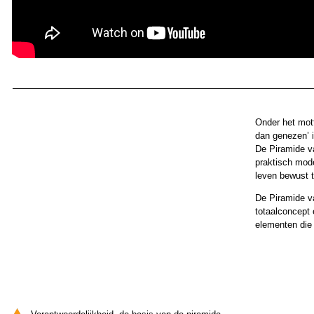
Onder het mot
dan genezen’ i
De Piramide v
praktisch mode
leven bewust t
De Piramide va
totaalconcept
elementen die 