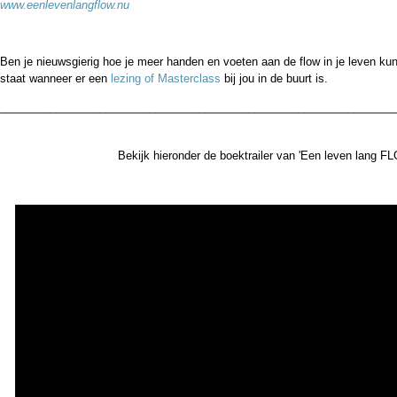
www.eenlevenlangflow.nu
Ben je nieuwsgierig hoe je meer handen en voeten aan de flow in je leven k
staat wanneer er een
lezing of Masterclass
bij jou in de buurt is.
________________________________________________________________
Bekijk hieronder de boektrailer van 'Een leven lang F