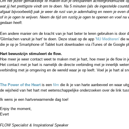
Om het jezelf gemakkelijk te maken kun je ontspannen achtergrondmuziek opz
wat jij het prettigste vindt om te doen. Na 5 minuten (als de ingestelde cou
afgaat bijvoorbeeld) pak je weer de rust van je ademhaling en neem je even de
of in je ogen te wrijven. Neem de tijd om rustig je ogen te openen en voel na
gedaan heeft.
Een andere manier om de kracht van je hart beter te leren gebruiken is door d
'Glimlachen vanuit je hart' te doen. Deze staat op de app
'NU Mediteren'
die 
die je op je Smartphone of Tablet kunt downloaden via iTunes of de Google pl
Hart bewustzijn stimuleert de flow.
Hoe meer je weer contact weet te maken met je hart, hoe meer je de flow in j
Het contact met je hart is namelijk de directe verbinding met je innerlijk weten
verbinding met je omgeving en de wereld waar je op leeft. Voel je je hart al sn
The Power of the Heart
is een
film
die ik je van harte aanbeveel en waar uit
de wijsheid van het hart met wetenschappelijke onderzoeken over de link tusse
Ik wens je een hartverwarmende dag toe!
Enjoy the moment,
Evert
FLOW Specialist & Inspirational Speaker