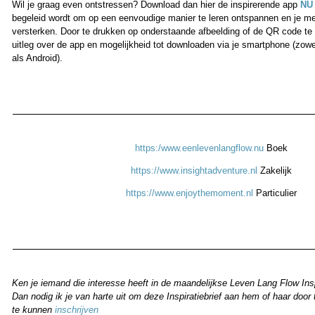
Wil je graag even ontstressen? Download dan hier de inspirerende app
NU 
begeleid wordt om op een eenvoudige manier te leren ontspannen en je me
versterken. Door te drukken op onderstaande afbeelding of de QR code te f
uitleg over de app en mogelijkheid tot downloaden via je smartphone (zowe
als Androi
d).
https:/www.eenlevenlangflow.nu
Boek
https://www.insightadventure.nl
Zakelijk
https://www.enjoythemoment.nl
Particulier
Ken je iemand die interesse heeft in de maandelijkse Leven Lang Flow Insp
Dan nodig ik je van harte uit om deze Inspiratiebrief aan hem of haar door 
te kunnen
inschrijven